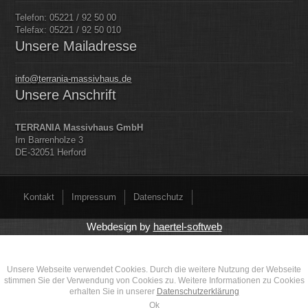
Telefon: 05221 / 92 50 00
Telefax: 05221 / 92 50 010
Unsere Mailadresse
info@terrania-massivhaus.de
Unsere Anschrift
TERRANIA Massivhaus GmbH
Im Barrenholze 3
DE-32051 Herford
Kontakt
Impressum
Datenschutz
Webdesign by
haertel-softweb
Unsere Webseite verwendet Cookies. Durch die weitere Nutzung der Webseite
stimmen Sie der Verwendung von Cookies zu. Weitere Informationen zu Cookies
erhalten Sie in unserer
Datenschutzerklärung
Ok