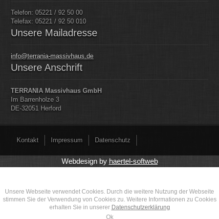
Telefon: 05221 / 92 50 00
Telefax: 05221 / 92 50 010
Unsere Mailadresse
info@terrania-massivhaus.de
Unsere Anschrift
TERRANIA Massivhaus GmbH
Im Barrenholze 3
DE-32051 Herford
Kontakt
Impressum
Datenschutz
Webdesign by
haertel-softweb
Unsere Webseite verwendet Cookies. Durch die weitere Nutzung der Webseite
stimmen Sie der Verwendung von Cookies zu. Weitere Informationen zu Cookies
erhalten Sie in unserer
Datenschutzerklärung
Ok